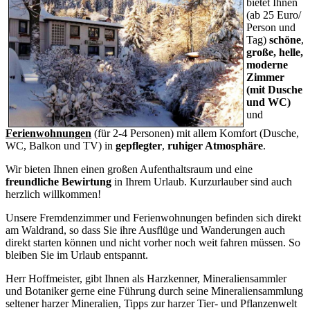
bietet Ihnen
(ab 25 Euro/
Person und
Tag)
schöne
,
große, helle,
moderne
Zimmer
(mit Dusche
und WC)
und
Ferienwohnungen
(für 2-4 Personen) mit allem Komfort (Dusche,
WC, Balkon und TV) in
gepflegter
,
ruhiger Atmosphäre
.
Wir bieten Ihnen einen großen Aufenthaltsraum und eine
freundliche Bewirtung
in Ihrem Urlaub. Kurzurlauber sind auch
herzlich willkommen!
Unsere Fremdenzimmer und Ferienwohnungen befinden sich direkt
am Waldrand, so dass Sie ihre Ausflüge und Wanderungen auch
direkt starten können und nicht vorher noch weit fahren müssen. So
bleiben Sie im Urlaub entspannt.
Herr Hoffmeister, gibt Ihnen als Harzkenner, Mineraliensammler
und Botaniker gerne eine Führung durch seine Mineraliensammlung
seltener harzer Mineralien, Tipps zur harzer Tier- und Pflanzenwelt