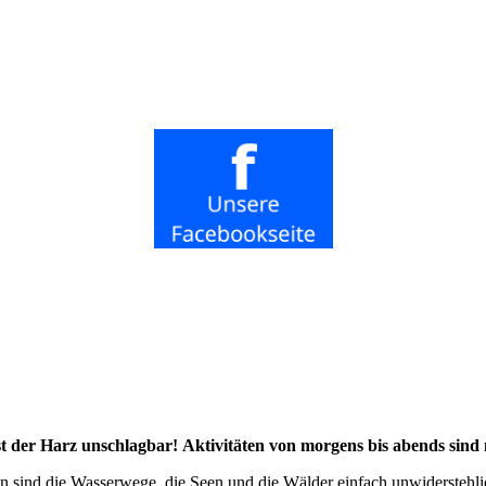
st der Harz unschlagbar
!
Aktivitäten von morgens bis abends sind
 sind die Wasserwege, die Seen und die Wälder einfach unwiderstehli