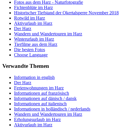
Fotos aus dem Harz - Naturfotografie
Fichtenblüte im Harz
Historischer Tiefstand der Okertalsperre November 2018
Rotwild im Harz
Aktivurlaub im Harz
Der Harz
Wandern und Wandertouren im Harz
Winterurlaub im Harz
Tierfilme aus dem Harz
Die besten Fotos
Choose Language
Verwandte Themen
Information in english
Der Harz
Ferienwohnungen im Harz
Informationen auf französisch
Informationen auf dänisch / dansk
Informationen auf italienisch
Informationen in holländisch / nederlands
Wandern und Wandertouren im Harz
Erholungsurlaub im Harz
Aktivurlaub im Harz