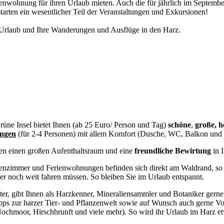
wohnung für ihren Urlaub mieten. Auch die für jährlich im September s
starten ein wesentlicher Teil der Veranstaltungen und Exkursionen!
en Urlaub und Ihre Wanderungen und Ausflüge in den Harz.
rüne Insel bietet Ihnen (ab 25 Euro/ Person und Tag)
schöne
,
große, 
ngen
(für 2-4 Personen) mit allem Komfort (Dusche, WC, Balkon und
nen einen großen Aufenthaltsraum und eine
freundliche Bewirtung
in 
nzimmer und Ferienwohnungen befinden sich direkt am Waldrand, so d
er noch weit fahren müssen. So bleiben Sie im Urlaub entspannt.
ter, gibt Ihnen als Harzkenner, Mineraliensammler und Botaniker gerne
ipps zur harzer Tier- und Pflanzenwelt sowie auf Wunsch auch gerne V
ochmoor, Hirschbrunft und viele mehr). So wird ihr Urlaub im Harz e