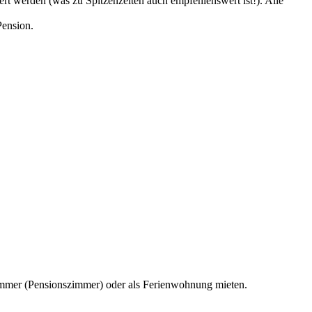
ert
werden (was zu Spitzenzeiten auch empfehlenswert ist!). Alle
Pension.
immer (Pensionszimmer) oder als Ferienwohnung mieten.