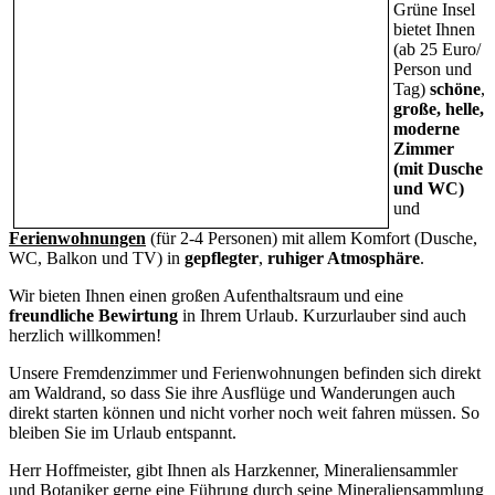
Grüne Insel
bietet Ihnen
(ab 25 Euro/
Person und
Tag)
schöne
,
große, helle,
moderne
Zimmer
(mit Dusche
und WC)
und
Ferienwohnungen
(für 2-4 Personen) mit allem Komfort (Dusche,
WC, Balkon und TV) in
gepflegter
,
ruhiger Atmosphäre
.
Wir bieten Ihnen einen großen Aufenthaltsraum und eine
freundliche Bewirtung
in Ihrem Urlaub. Kurzurlauber sind auch
herzlich willkommen!
Unsere Fremdenzimmer und Ferienwohnungen befinden sich direkt
am Waldrand, so dass Sie ihre Ausflüge und Wanderungen auch
direkt starten können und nicht vorher noch weit fahren müssen. So
bleiben Sie im Urlaub entspannt.
Herr Hoffmeister, gibt Ihnen als Harzkenner, Mineraliensammler
und Botaniker gerne eine Führung durch seine Mineraliensammlung