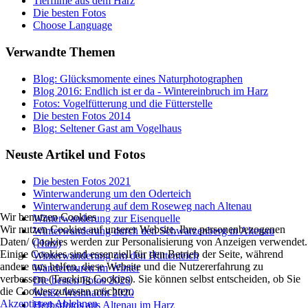
Tierfilme aus dem Harz
Die besten Fotos
Choose Language
Verwandte Themen
Blog: Glücksmomente eines Naturphotographen
Blog 2016: Endlich ist er da - Wintereinbruch im Harz
Fotos: Vogelfütterung und die Fütterstelle
Die besten Fotos 2014
Blog: Seltener Gast am Vogelhaus
Neuste Artikel und Fotos
Die besten Fotos 2021
Winterwanderung um den Oderteich
Winterwanderung auf dem Roseweg nach Altenau
Wir benutzen Cookies
Winterwanderung zur Eisenquelle
Wir nutzen Cookies auf unserer Website. Ihre personenbezogenen
Winterwanderung durch den Schwarzenberg in Altenau
Daten/ Cookies werden zur Personalisierung von Anzeigen verwendet.
(Harz)
Einige Cookies sind essenziell für den Betrieb der Seite, während
Winterwanderung um den Hüttenteich
andere uns helfen, diese Website und die Nutzererfahrung zu
Wandertouren im Winter
verbessern (Tracking Cookies). Sie können selbst entscheiden, ob Sie
Die besten Fotos 2020
die Cookies zulassen möchten.
Weiße Weihnacht 2020
Akzeptieren
Ablehnen
Herbstfotos aus Altenau im Harz