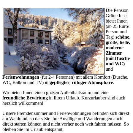
Die Pension
Grüne Insel
bietet Ihnen
(ab 25 Euro/
Person und
Tag)
schöne
,
große, helle,
moderne
Zimmer
(mit Dusche
und WC)
und
Ferienwohnungen
(für 2-4 Personen) mit allem Komfort (Dusche,
WC, Balkon und TV) in
gepflegter
,
ruhiger Atmosphäre
.
Wir bieten Ihnen einen großen Aufenthaltsraum und eine
freundliche Bewirtung
in Ihrem Urlaub. Kurzurlauber sind auch
herzlich willkommen!
Unsere Fremdenzimmer und Ferienwohnungen befinden sich direkt
am Waldrand, so dass Sie ihre Ausflüge und Wanderungen auch
direkt starten können und nicht vorher noch weit fahren müssen. So
bleiben Sie im Urlaub entspannt.